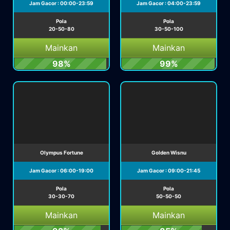
Jam Gacor : 00:00-23:59
Jam Gacor : 04:00-23:59
Pola
Pola
20-50-80
30-50-100
Mainkan
Mainkan
98%
99%
Olympus Fortune
Golden Wisnu
Jam Gacor : 06:00-19:00
Jam Gacor : 09:00-21:45
Pola
Pola
30-30-70
50-50-50
Mainkan
Mainkan