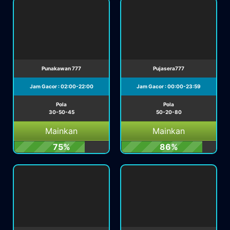
Punakawan 777
Pujasera777
Jam Gacor : 02:00-22:00
Jam Gacor : 00:00-23:59
Pola
Pola
30-50-45
50-20-80
Mainkan
Mainkan
75%
86%