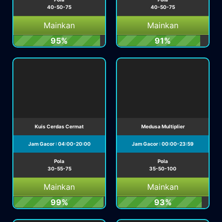
40-50-75
40-50-75
Mainkan
Mainkan
95%
91%
Kuis Cerdas Cermat
Medusa Multiplier
Jam Gacor : 04:00-20:00
Jam Gacor : 00:00-23:59
Pola
Pola
30-55-75
35-50-100
Mainkan
Mainkan
99%
93%