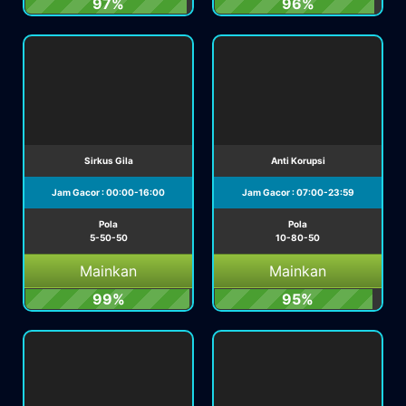
97%
96%
Sirkus Gila
Anti Korupsi
Jam Gacor : 00:00-16:00
Jam Gacor : 07:00-23:59
Pola
Pola
5-50-50
10-80-50
Mainkan
Mainkan
99%
95%