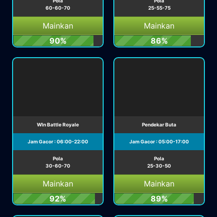
Pola
Pola
60-60-70
25-55-75
Mainkan
Mainkan
90%
86%
WIn Battle Royale
Pendekar Buta
Jam Gacor : 06:00-22:00
Jam Gacor : 05:00-17:00
Pola
Pola
30-60-70
25-30-50
Mainkan
Mainkan
92%
89%