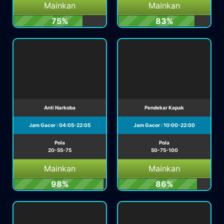
Mainkan
Mainkan
75%
83%
Anti Narkoba
Pendekar Kapak
Jam Gacor : 04:05-22:05
Jam Gacor : 10:00-22:00
Pola
Pola
20-55-75
50-75-100
Mainkan
Mainkan
98%
86%