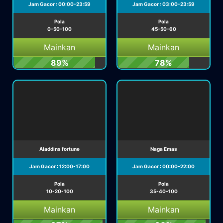
Jam Gacor : 00:00-23:59
Jam Gacor : 03:00-23:59
Pola
Pola
0-50-100
45-50-60
Mainkan
Mainkan
89%
78%
Aladdins fortune
Naga Emas
Jam Gacor : 12:00-17:00
Jam Gacor : 00:00-22:00
Pola
Pola
10-20-100
35-40-100
Mainkan
Mainkan