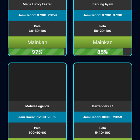
Mega Lucky Easter
Sabung Ayam
Jam Gacor : 07:00-20:59
Jam Gacor : 07:00-07:00
Pola
Pola
60-50-100
50-20-100
Mainkan
Mainkan
97%
85%
Mobile Legends
Bartender777
Jam Gacor : 12:00-23:59
Jam Gacor : 00:00-23:59
Pola
Pola
100-50-60
5-40-100