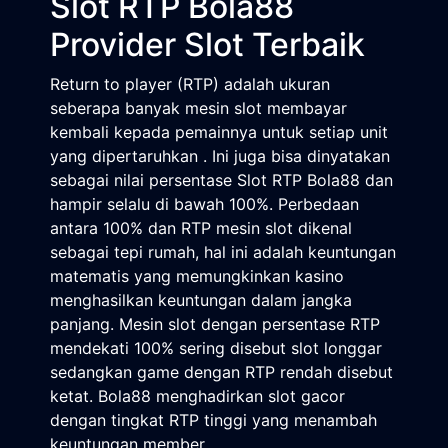
Slot RTP Bola88
Provider Slot Terbaik
Return to player (RTP) adalah ukuran
seberapa banyak mesin slot membayar
kembali kepada pemainnya untuk setiap unit
yang dipertaruhkan . Ini juga bisa dinyatakan
sebagai nilai persentase Slot RTP Bola88 dan
hampir selalu di bawah 100%. Perbedaan
antara 100% dan RTP mesin slot dikenal
sebagai tepi rumah, hal ini adalah keuntungan
matematis yang memungkinkan kasino
menghasilkan keuntungan dalam jangka
panjang. Mesin slot dengan persentase RTP
mendekati 100% sering disebut slot longgar
sedangkan game dengan RTP rendah disebut
ketat. Bola88 menghadirkan slot gacor
dengan tingkat RTP tinggi yang menambah
keuntungan member.