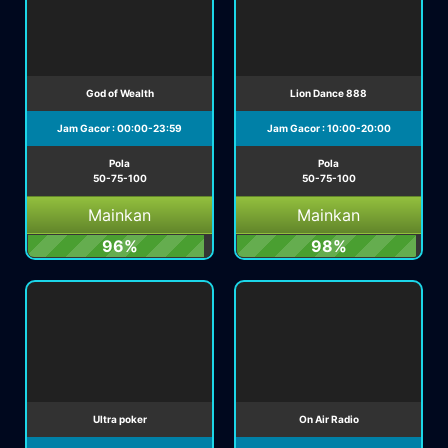
God of Wealth
Lion Dance 888
Jam Gacor : 00:00-23:59
Jam Gacor : 10:00-20:00
Pola
Pola
50-75-100
50-75-100
Mainkan
Mainkan
96%
98%
Ultra poker
On Air Radio