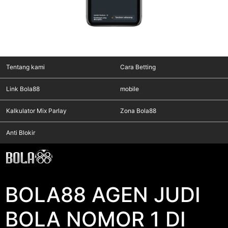
Tentang kami
Cara Betting
Link Bola88
mobile
Kalkulator Mix Parlay
Zona Bola88
Anti Blokir
BOLA88 AGEN JUDI
BOLA NOMOR 1 DI