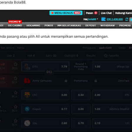
 beranda Bola88.
 anda pasang atau pilih All untuk menampilkan semua pertandingan.