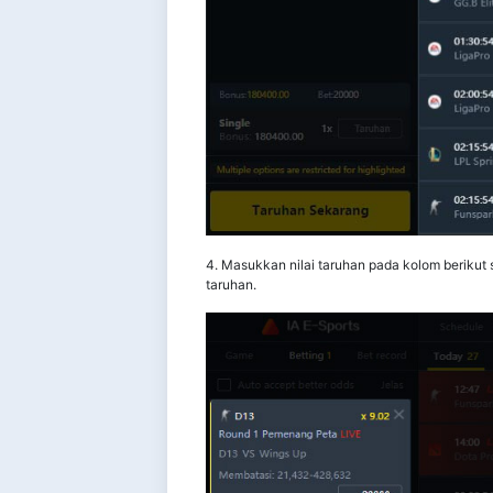
4. Masukkan nilai taruhan pada kolom berikut
taruhan.