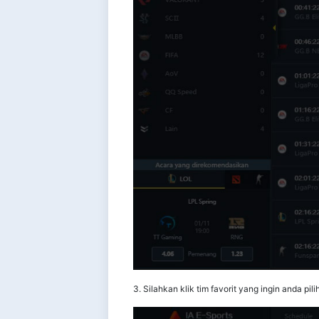
3. Silahkan klik tim favorit yang ingin anda pilih